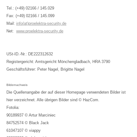
Tel.: (+49) 02166 / 145.029
Fax: (+49) 02166 / 145.099
Mail:
info(at)proelektra-security.de
Net:
www.proelektra-security.de
USt-ID.-Nr.: DE222312632
Registergericht: Amtsgericht Mönchengladbach, HRA 3790
Geschäftsführer: Peter Nagel, Brigitte Nagel
Bildernachweis
Die Quellenangabe der auf dieser Homepage verwendeten Bilder ist
hier verzeichnet. Alle übrigen Bilder sind © HazCom.
Fotolia:
90189937
© Artur Marciniec
84752574
© Black Jack
61047107 © viappy